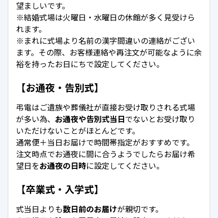
望ましいです。
※結婚式場は火曜日・水曜日の休館が多く見受けら
れます。
※まれに式場より名前の漢字間違いの連絡がござい
ます。その際、お客様連絡や再注文が可能なように余
裕を持ったお日にちで設定してください。
【お通夜・告別式】
弔電はご遺族や葬儀社が直接お受け取りされる式場
が多い為、
お通夜や告別式当日
でないとお受け取り
いただけないことがほとんどです。
通常便＋当日お届けで時間帯指定がおすすめです。
注文時点でお通夜に間に合うようでしたらお届け希
望日を
お通夜の日時
に設定してください。
【卒業式・入学式】
式当日よりも
数日前のお届け
が親切です。