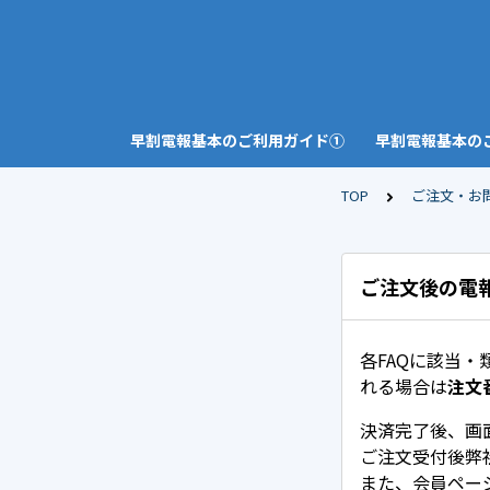
早割電報基本のご利用ガイド①
早割電報基本の
TOP
ご注文・お
ご注文後の電
各FAQに該当
れる場合は
注文
決済完了後、画
ご注文受付後弊
また、会員ペー